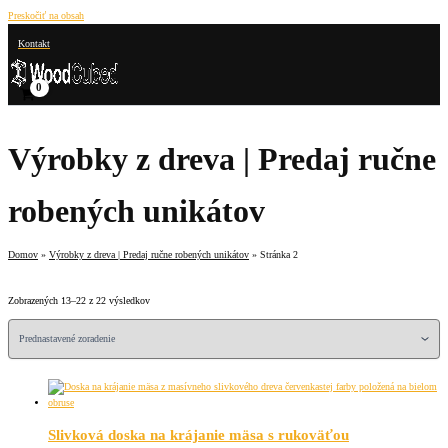
Preskočiť na obsah
Kontakt
Výrobky z dreva | Predaj ručne
robených unikátov
Domov
Výrobky z dreva | Predaj ručne robených unikátov
Stránka 2
Zobrazených 13–22 z 22 výsledkov
Slivková doska na krájanie mäsa s rukoväťou