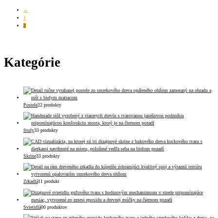
←
1
2
Kategórie
Postele
2
2 produkty
Stoly
3
3 produkty
Skrine
3
3 produkty
Zrkadlá
1
1 produkt
Svietidlá
0
0 produktov