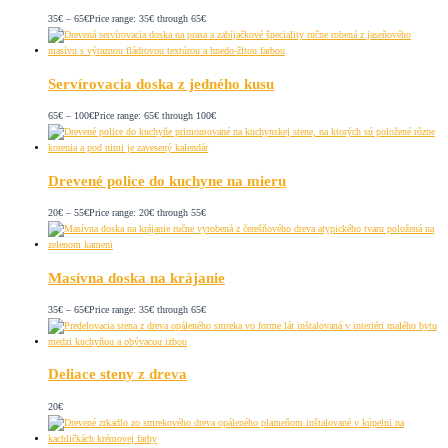
35
€
–
65
€
Price range: 35€ through 65€
Servírovacia doska z jedného kusu
65
€
–
100
€
Price range: 65€ through 100€
Drevené police do kuchyne na mieru
20
€
–
55
€
Price range: 20€ through 55€
Masívna doska na krájanie
35
€
–
65
€
Price range: 35€ through 65€
Deliace steny z dreva
20
€