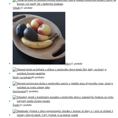
Vešiaky
1
1 produkt
Misy
1
1 produkt
Dosky na krájanie
4
4 produkty
Servírovacie
2
2 produkty
Šperky
1
1 produkt