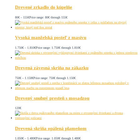
Drevené zrkadlo do kúpelňe
80
€
–
155
€
Price range: 80€ through 155€
Vysoká manželská posteľ z masívu
1.750
€
–
1.810
€
Price range: 1.750€ through 1.810€
Drevená závesná skriňa na zákazku
750
€
–
1.150
€
Price range: 750€ through 1.150€
Drevený snubný presteň s mosadzou
120
€
Drevená skriňa opálená plameňom
1.050
€
–
1.480
€
Price range: 1.050€ through 1.480€