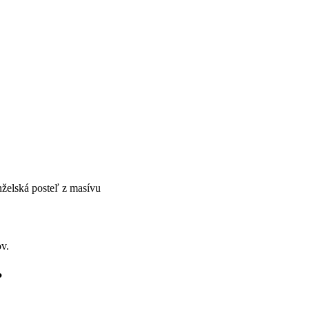
želská posteľ z masívu
v.
?