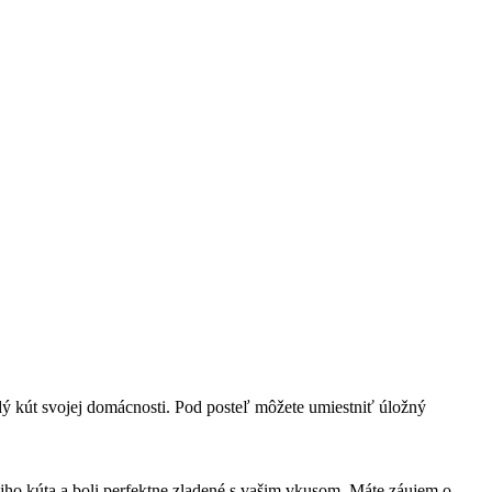
dý kút svojej domácnosti. Pod posteľ môžete umiestniť úložný
vojho kúta a boli perfektne zladené s vašim vkusom. Máte záujem o