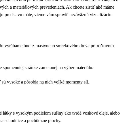
vých a materiálových prevedeniach. Ak chcete zistiť aké máme
oju predstavu máte, vieme vám spraviť nezáväznú vizualizáciu.
hradu vyrábame buď z masívneho smrekového dreva pri roštovom
ie spomenutej stránke zameranej na výber materiálu.
sú vysoké a pôsobia na nich veľké momenty síl.
 látky s vysokým podielom sušiny ako tvrdé voskové oleje, alebo
na schodnice a pochôdzne plochy.