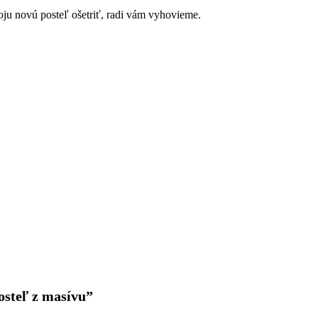
voju novú posteľ ošetriť, radi vám vyhovieme.
osteľ z masívu”