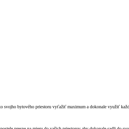
ú zo svojho bytového priestoru vyťažiť maximum a dokonale využiť kaž
o postele presne na mieru do vašich priestorov aby dokonale sadli do s