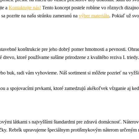
jte a
Kontaktujte nás!
Tento koncept postele robíme vo rôznych dizajno
e sa pozrite na našu stránku zameranú na
výber materiálu
. Pokiaľ už sv
e stavebné konštrukcie pre jeho dobrý pomer hmotnosti a pevnosti. O
 drevo, ktoré používame sušíme prirodzene z kvalitého reziva I. triedy.
lebo buk, radi vám vyhovieme. Náš sortiment si môžete pozrieť na vyžš
u a spojovacími prvkami, ktoré zamedzujú akékoľvek vŕzganie aj keď 
vými látkami s najvyššími štandardmi pre zdravú domácnosť. Náterové
ačky. Rebrík upravujeme špeciálnym protišmykovým náterom určeným 