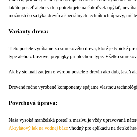
takúto posteľ alebo sa len potrebujete na čokoľvek opýtať, neváha
možnosti čo sa týka drevín a špeciálnych techník ich úpravy, určit
Varianty dreva:
Tieto postele vyrábame zo smrekového dreva, ktoré je typické pr
type alebo z brezovej preglejky pri plochom type. Všetko smrekové
Ak by ste mali záujem o výrobu postele z drevín ako dub, jaseň a
Drevené ručne vyrobené komponenty spájame vlastnou technológio
Povrchová úprava:
Naša vysoká manželská posteľ z masívu je vždy upravovaná nátero
Akrylátový lak na vodnej báze
vhodný pre aplikáciu na detské hr