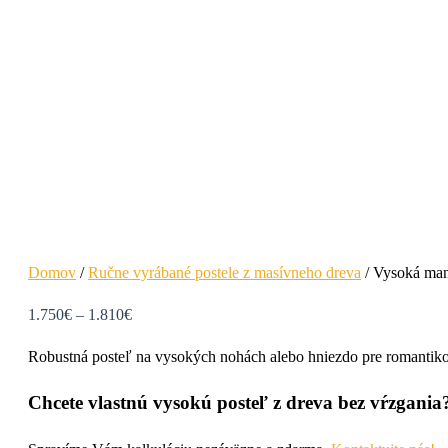
Domov
/
Ručne vyrábané postele z masívneho dreva
/ Vysoká man
1.750
€
–
1.810
€
Robustná posteľ na vysokých nohách alebo hniezdo pre romantiko
Chcete vlastnú vysokú posteľ z dreva bez vŕzgania