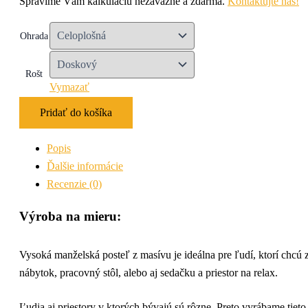
Spravíme Vám kalkuláciu nezáväzne a zdarma.
Kontaktujte nás!
Ohrada
Rošt
Vymazať
Pridať do košíka
Popis
Ďalšie informácie
Recenzie (0)
Výroba na mieru:
Vysoká manželská posteľ z masívu je ideálna pre ľudí, ktorí chc
nábytok, pracovný stôl, alebo aj sedačku a priestor na relax.
Ľudia aj priestory v ktorých bývajú sú rôzne. Preto vyrábame tiet